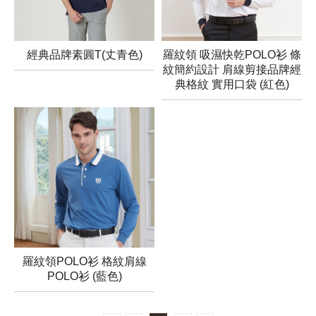
經典品牌素圓T(丈青色)
羅紋領 吸濕快乾POLO衫 條
紋簡約設計 肩線剪接品牌經
典格紋 實用口袋 (紅色)
羅紋領POLO衫 格紋肩線
POLO衫 (藍色)