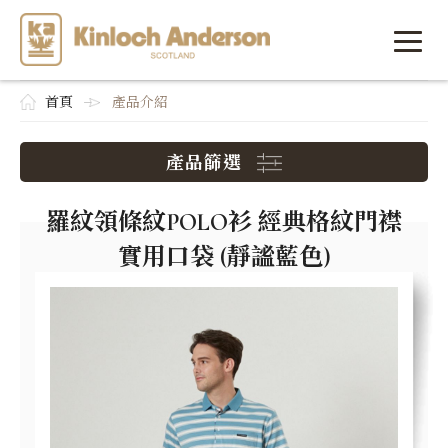
首頁
產品介紹
產品篩選
羅紋領條紋POLO衫 經典格紋門襟
實用口袋 (靜謐藍色)