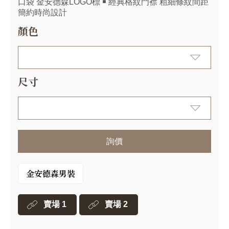
口袋 金安德森LOGO標 ￭ 經典格紋門襟 粗細條紋間距
簡約時尚設計
顏色
尺寸
詢價
金安德森男裝
賣場 1
賣場 2