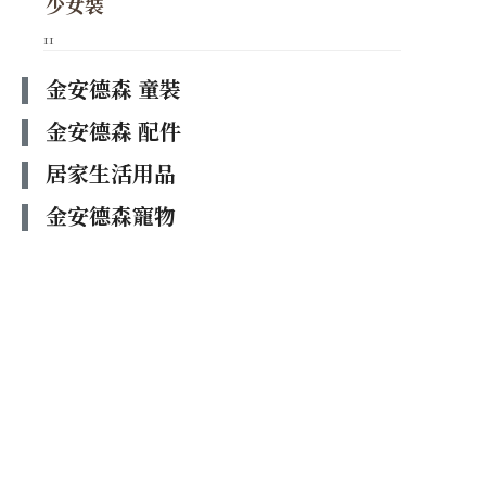
少女裝
11
金安德森 童裝
金安德森 配件
居家生活用品
金安德森寵物