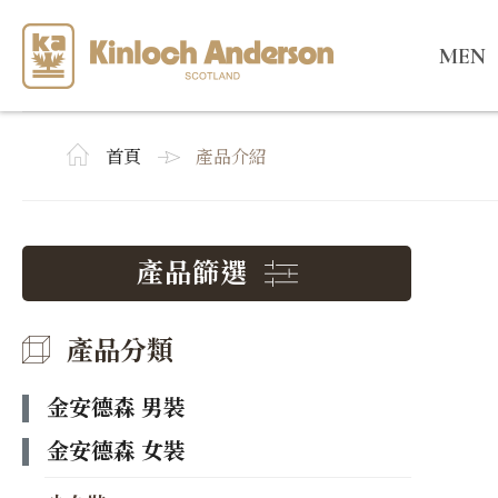
MEN
首頁
產品介紹
產品篩選
產品分類
金安德森 男裝
金安德森 女裝