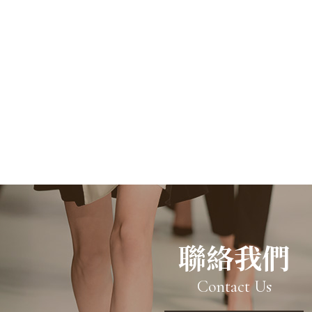
聯絡我們
Contact Us