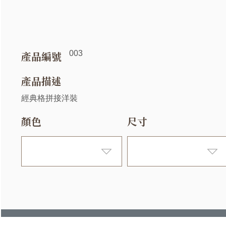
003
產品編號
產品描述
經典格拼接洋裝
顏色
尺寸