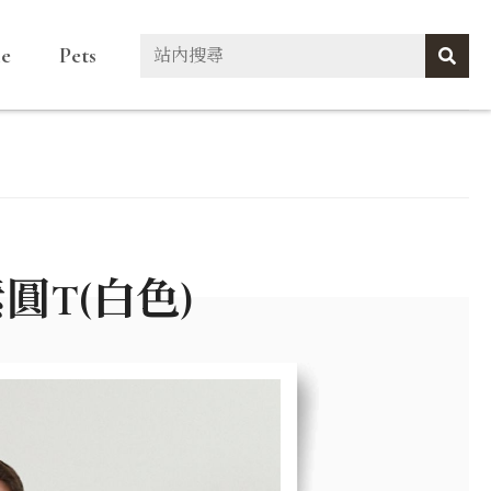
le
Pets
圓T(白色)