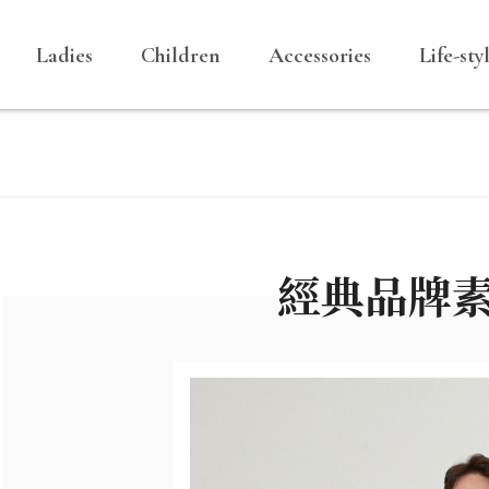
Ladies
Children
Accessories
Life-sty
經典品牌素