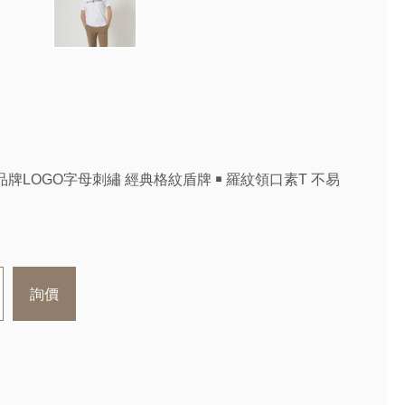
森品牌LOGO字母刺繡 經典格紋盾牌 ￭ 羅紋領口素T 不易
詢價